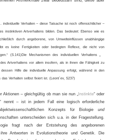
llgemeinen Artmerkmale zwar bedeutsam sind, diese aber
individuelle Verhalten – diese Tatsache ist noch offensichtlicher –
es instinktiven Artverhaltens bilden. Das bedeutet: Ebenso wie es
schließlich durch angeborene, von Umwelteinflüssen unabhängige
ibt es keine Fertigkeiten oder bedingten Reflexe, die nicht von
en.“ (S.141)
Die Mechanismen des individuellen Verhaltens „
es Artverhaltens vor allem insofern, als in ihnen die Fähigkeit zu
it dessen Hilfe die individuelle Anpassung erfolgt, während in den
as Verhalten selbst fixiert ist. (Leont´ev, S237)
r Aktionen – gleichgültig ob man sie nun „
Instinkte
“ oder
“ nennt – ist in jedem Fall eine logisch erforderliche
bjektwissenschaftlichen Konzepts für Biologie
und
schaften unterscheiden sich u.a. in der Fragestellung.
iologie fragt nach der Entstehung des angeborenen
ihre Antworten in Evolutionstheorie und Genetik. Die