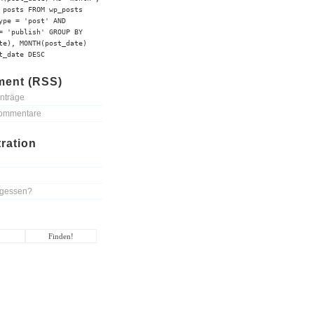
 posts FROM wp_posts
ype = 'post' AND
= 'publish' GROUP BY
te), MONTH(post_date)
t_date DESC
ent (RSS)
nträge
ommentare
ration
rgessen?