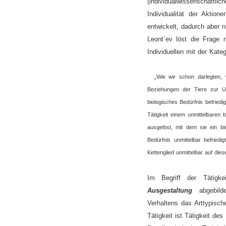
(individualwissenschaf
Individualität der Aktio
entwickelt, dadurch aber n
Leont´ev löst die Frage 
Individuellen mit der Kate
„Wie wir schon darlegten, wi
Beziehungen der Tiere zur Um
biologisches Bedürfnis befriedi
Tätigkeit einem unmittelbaren 
ausgelöst, mit dem sie ein bi
Bedürfnis unmittelbar befriedi
Kettenglied unmittelbar auf die
Im Begriff der Tätigk
Ausgestaltung
abgebilde
Verhaltens das Arttypische
Tätigkeit ist Tätigkeit des