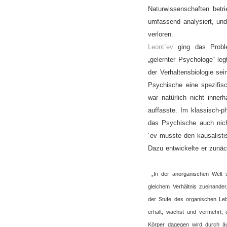
Naturwissenschaften betr
umfassend analysiert, und
verloren.
Leont´ev
ging das Prob
„gelernter Psychologe“ le
der Verhaltensbiologie se
Psychische eine spezifis
war natürlich nicht inner
auffasste. Im klassisch-
das Psychische auch nich
´ev musste den kausalist
Dazu entwickelte er zunäc
„In der anorganischen Welt s
gleichem Verhältnis zueinande
der Stufe des organischen Leb
erhält, wächst und vermehrt;
Körper dagegen wird durch äu