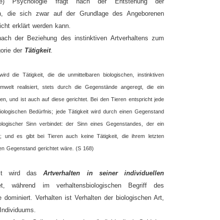
tliche) Psychologie fragt nach der Entstehung der
nen, die sich zwar auf der Grundlage des Angeborenen
icht erklärt werden kann.
nach der Beziehung des instinktiven Artverhaltens zum
gorie der
Tätigkeit
.
rd die Tätigkeit, die die unmittelbaren biologischen, instinktiven
welt realisiert, stets durch die Gegenstände angeregt, die ein
gen, und ist auch auf diese gerichtet. Bei den Tieren entspricht jede
biologischen Bedürfnis; jede Tätigkeit wird durch einen Gegenstand
ologischer Sinn verbindet: der Sinn eines Gegenstandes, der ein
gt; und es gibt bei Tieren auch keine Tätigkeit, die ihrem letzten
sen Gegenstand gerichtet wäre. (S 168)
eit wird das
Artverhalten in seiner individuellen
t, während im verhaltensbiologischen Begriff des
 dominiert. Verhalten ist Verhalten der biologischen Art,
 Individuums.