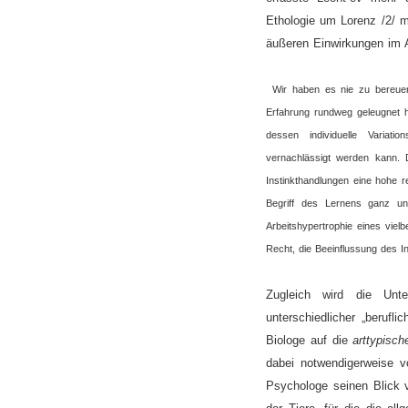
Ethologie um Lorenz /2/ m
äußeren Einwirkungen im 
Wir haben es nie zu bereuen 
Erfahrung rundweg geleugnet h
dessen individuelle Variatio
vernachlässigt werden kann. 
Instinkthandlungen eine hohe r
Begriff des Lernens ganz u
Arbeitshypertrophie eines vie
Recht, die Beeinflussung des I
Zugleich wird die Unte
unterschiedlicher „beruflic
Biologe auf die
arttypisch
dabei notwendigerweise vo
Psychologe seinen Blick 