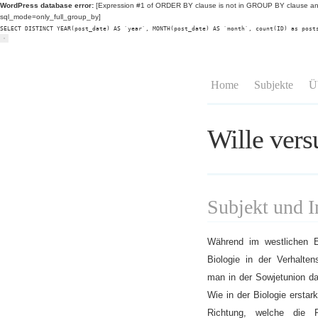
WordPress database error:
[Expression #1 of ORDER BY clause is not in GROUP BY clause and
sql_mode=only_full_group_by]
SELECT DISTINCT YEAR(post_date) AS `year`, MONTH(post_date) AS `month`, count(ID) as post
Home
Subjekte
Ü
Wille vers
Subjekt und In
Während im westlichen E
Biologie in der Verhalten
man in der Sowjetunion d
Wie in der Biologie erstark
Richtung, welche die 