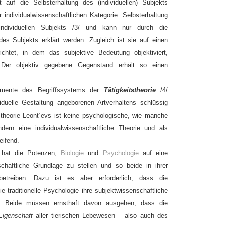
t auf die Selbsterhaltung des (individuellen) Subjekts
er individualwissenschaftlichen Kategorie. Selbsterhaltung
individuellen Subjekts /3/ und kann nur durch die
 des Subjekts erklärt werden. Zugleich ist sie auf einen
chtet, in dem das subjektive Bedeutung objektiviert,
. Der objektiv gegebene Gegenstand erhält so einen
emente des Begriffssystems der
Tätigkeitstheorie
/4/
iduelle Gestaltung angeborenen Artverhaltens schlüssig
tstheorie Leont´evs ist keine psychologische, wie manche
ern eine individualwissenschaftliche Theorie und als
eifend.
t hat die Potenzen,
Biologie
und
Psychologie
auf eine
haftliche Grundlage zu stellen und so beide in ihrer
betreiben. Dazu ist es aber erforderlich, dass die
die traditionelle Psychologie ihre subjektwissenschaftliche
. Beide müssen ernsthaft davon ausgehen, dass die
Eigenschaft
aller tierischen Lebewesen – also auch des