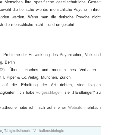
 Menschen ihre spezifische gesellschaftliche Gestalt
wohl die tierische wie die menschliche Psyche in ihrer
standen werden. Wenn man die tierische Psyche nicht
ch die menschliche nicht – und umgekehrt.
4): Probleme der Entwicklung des Psychischen, Volk und
g, Berlin
92): Über tierisches und menschliches Verhalten -
I, Piper & Co.Verlag, München, Zürich
 auf die Erhaltung der Art richten, sind folglich
ätigkeiten. Ich habe
vorgeschlagen
, sie „Handlungen“ zu
eitstheorie habe ich mich auf meiner
Website
mehrfach
te
,
Tätigkeitstheorie
,
Verhaltensbiologie