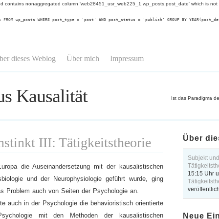
 contains nonaggregated column 'web28451_usr_web225_1.wp_posts.post_date' which is not fun
s FROM wp_posts WHERE post_type = 'post' AND post_status = 'publish' GROUP BY YEAR(post_da
ber dieses Weblog
Über mich
Impressum
us Kausalität
Ist das Paradigma de
Über die
stinkt III: Tätigkeitstheorie
Subjekt und I
Tätigkeitsth
uropa die Auseinandersetzung mit der kausalistischen
15:15 Uhr
u
sbiologie und der Neurophysiologie geführt wurde, ging
Tätigkeitsth
veröffentlich
as Problem auch von Seiten der Psychologie an.
te auch in der Psychologie die behavioristisch orientierte
Psychologie mit den Methoden der kausalistischen
Neue Ei