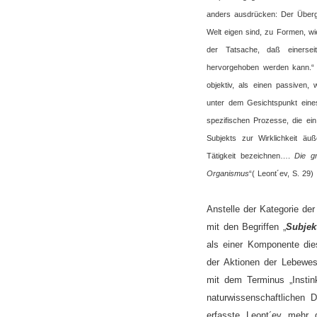
anders ausdrücken: Der Überg
Welt eigen sind, zu Formen, wie
der Tatsache, daß einerse
hervorgehoben werden kann.“ 
objektiv, als einen passiven
unter dem Gesichtspunkt eine
spezifischen Prozesse, die ei
Subjekts zur Wirklichkeit ä
Tätigkeit bezeichnen….
Die g
Organismus
“( Leont´ev, S. 29)
Anstelle der Kategorie de
mit den Begriffen „
Subjek
als einer Komponente di
der Aktionen der Lebewes
mit dem Terminus „Instin
naturwissenschaftlichen 
erfasste Leont´ev mehr 