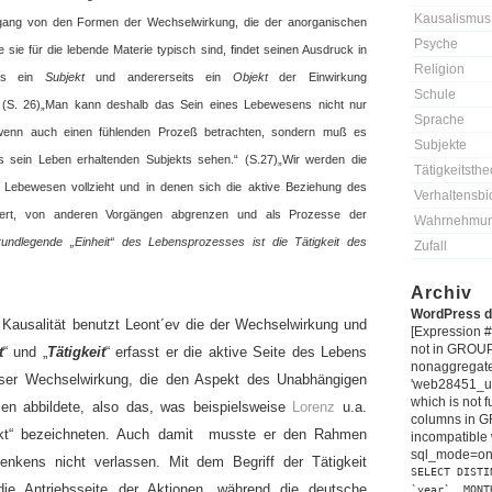
Kausalismus
ang von den Formen der Wechselwirkung, die der anorganischen
Psyche
 sie für die lebende Materie typisch sind, findet seinen Ausdruck in
Religion
its ein
Subjekt
und andererseits ein
Objekt
der Einwirkung
Schule
(S. 26)
„Man kann deshalb das Sein eines Lebewesens nicht nur
Sprache
, wenn auch einen fühlenden Prozeß betrachten, sondern muß es
Subjekte
s sein Leben erhaltenden Subjekts sehen.“ (S.27)
„Wir werden die
Tätigkeitsthe
n Lebewesen vollzieht und in denen sich die aktive Beziehung des
Verhaltensbi
ußert, von anderen Vorgängen abgrenzen und als Prozesse der
Wahrnehmu
rundlegende „Einheit“ des Lebensprozesses ist die Tätigkeit des
Zufall
Archiv
WordPress d
r Kausalität benutzt Leont´ev die der Wechselwirkung und
[Expression 
not in GROUP
t
“ und „
Tätigkeit
“ erfasst er die aktive Seite des Lebens
nonaggregat
eser Wechselwirkung, die den Aspekt des Unabhängigen
'web28451_u
which is not 
en abbildete, also das, was beispielsweise
Lorenz
u.a.
columns in G
kt“ bezeichneten. Auch damit
musste er den Rahmen
incompatible 
sql_mode=onl
Denkens nicht verlassen. Mit dem Begriff der Tätigkeit
SELECT DISTI
die Antriebsseite der Aktionen, während die deutsche
`year`, MONT