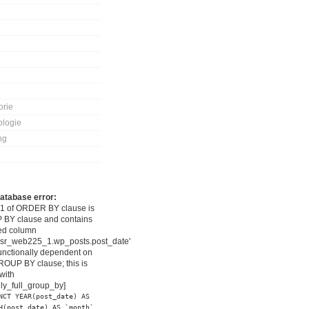
orie
ologie
ng
atabase error:
#1 of ORDER BY clause is
 BY clause and contains
ed column
sr_web225_1.wp_posts.post_date'
functionally dependent on
ROUP BY clause; this is
with
y_full_group_by]
NCT YEAR(post_date) AS
H(post_date) AS `month`,