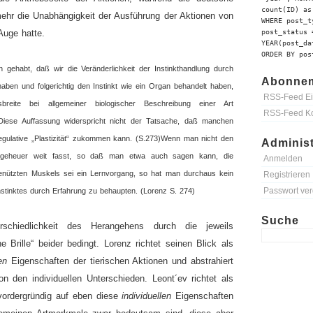
count(ID) as
ehr die Unabhängigkeit der Ausführung der Aktionen von
WHERE post_t
Auge hatte.
post_status 
YEAR(post_da
ORDER BY pos
gehabt, daß wir die Veränderlichkeit der Instinkthandlung durch
Abonnem
aben und folgerichtig den Instinkt wie ein Organ behandelt haben,
RSS-Feed Ei
nsbreite bei allgemeiner biologischer Beschreibung einer Art
RSS-Feed K
Diese Auffassung widerspricht nicht der Tatsache, daß manchen
egulative „Plastizität“ zukommen kann. (S.273)
Wenn man nicht den
Administ
ngeheuer weit fasst, so daß man etwa auch sagen kann, die
Anmelden
lbenützten Muskels sei ein Lernvorgang, so hat man durchaus kein
Registrieren
Passwort ve
nstinktes durch Erfahrung zu behaupten. (Lorenz S. 274)
Suche
rschiedlichkeit des Herangehens durch die jeweils
he Brille“ beider bedingt. Lorenz richtet seinen Blick als
en
Eigenschaften der tierischen Aktionen und abstrahiert
n den individuellen Unterschieden. Leont´ev richtet als
vordergründig auf eben diese
individuellen
Eigenschaften