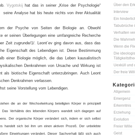
Über den Erk
ieb.
Vygotskij
hat das in seiner „Krise der Psychologie“
Interview
seine Analyse hat bis heute nichts von ihrer Aktualität
Ein hinderlic
Tabubrüche i
lem der Psyche von Seiten der Biologie an. Obwohl
Verhalten ver
gte er seinen Überlegungen eine umfangreiche Recherche
Die Wahrneh
iner Zeit zugrunde/1/. Leont´ev ging davon aus, dass das
Wenn die Fli
che Eigenschaft des Lebendigen ist. Diese Bestimmung
Die ideologi
halb einer Biologie möglich, die das Leben kausalistisch
Tätigkeitsthe
Uexküll und 
physikalischen Denkrahmen von Ursache und Wirkung ist
Der freie Wil
t als biotische Eigenschaft unterzubringen. Auch Leont
ischen Denkrahmen verlassen.
Kategor
hst seine Vorstellung vom Lebendigen.
Allgemein
Emergenz
tehen die an der Wechselwirkung beteiligten Körper in prinzipiell
Erkenntnis
r. Das Verhältnis des lebenden Körpers wandelt sich dagegen auf
Erziehung
ens. Der organische Körper verändert sich, indem er sich selbst
Evolution
 es handelt sich bei ihm um einen aktiven Prozeß. Der unbelebte
Freier Wille
Geist
ßere Einwirkungen verändert. Dieser Sachverhalt läßt sich auch