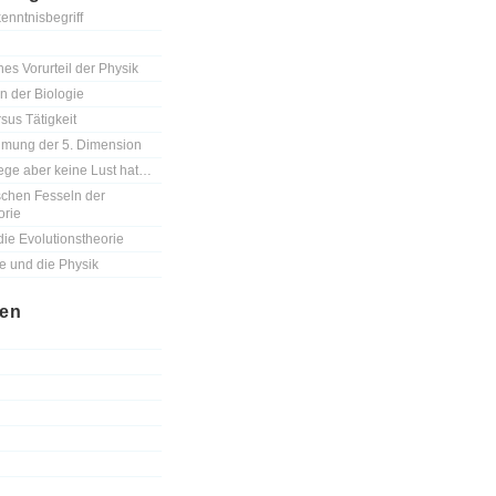
enntnisbegriff
hes Vorurteil der Physik
n der Biologie
sus Tätigkeit
mung der 5. Dimension
ege aber keine Lust hat…
schen Fesseln der
orie
die Evolutionstheorie
le und die Physik
ien