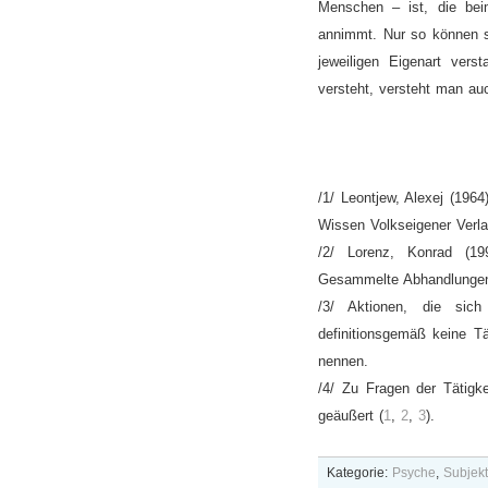
Menschen – ist, die beim
annimmt. Nur so können so
jeweiligen Eigenart ver
versteht, versteht man au
/1/ Leontjew, Alexej (196
Wissen Volkseigener Verla
/2/ Lorenz, Konrad (19
Gesammelte Abhandlungen 
/3/ Aktionen, die sich
definitionsgemäß keine T
nennen.
/4/ Zu Fragen der Tätigk
geäußert (
1
,
2
,
3
).
Kategorie:
Psyche
,
Subjek