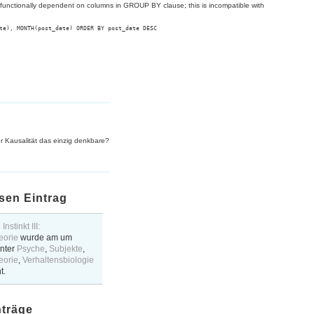
ctionally dependent on columns in GROUP BY clause; this is incompatible with
te), MONTH(post_date) ORDER BY post_date DESC
r Kausalität das einzig denkbare?
sen Eintrag
nstinkt III:
eorie
wurde am
um
nter
Psyche
,
Subjekte
,
eorie
,
Verhaltensbiologie
t.
nträge