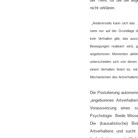
der Tiere, für die die a
nicht erklären.
„Andererseits kann sich das … 
stets nur auf der Grundlage d
kein Verhalten gibt, das aus
Bewegungen realisiert wird, g
angeborenen Momenten abhing
unterscheiden sich von denen d
einem Verhalten fixiert ist, m
Mechanismen des Artverhaltens d
Die Postulierung autonome
„angeborenes Artverhalten
Voraussetzung eines su
Psychologie. Beide Wissen
Die (kausalistische) B
Artverhaltens und sucht 